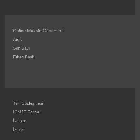
Online Makale Gönderimi
Arşiv
Son Sayı
Erken Baskı
Telif Sözleşmesi
ICMJE Formu
İletişim
İzinler