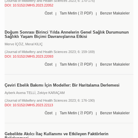
(Journal of Midwifery and Health Sciences 2023; 6: 170-175)
DOI: 10.5152/JMHS.2023.22052
Özet
Tam Metin (
PDF)
Benzer Makaleler
Doğum Sonrası Birinci Yılda Annelerin Genel Sağlık Durumunun
Sağlıklı Yaşam Biçimi Davranışlarına Etkisi
Merve İÇÖZ,
Meral KILIÇ
(Journal of Midwifery and Health Sciences 2023; 6: 159-169)
DOI: 10.5152/JMHS.2023.22093
Özet
Tam Metin (
PDF)
Benzer Makaleler
Çeviri Ebelik Bakımı İçin Modeller: Bir Haritalama Derlemesi
Ayberk Asena TELLİ,
Zekiye KARAÇAM
(Journal of Midwifery and Health Sciences 2023; 6: 176-190)
DOI: 10.5152/JMHS.2023.22113
Özet
Tam Metin (
PDF)
Benzer Makaleler
Gebelikte Akılcı İlaç Kullanımı ve Etkileyen Faktörlerin