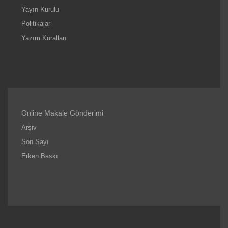
Yayın Kurulu
Politikalar
Yazım Kuralları
Online Makale Gönderimi
Arşiv
Son Sayı
Erken Baskı