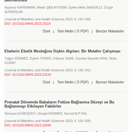
Belirlenmesi
Ayşenur KAHRAMAN,
Melek ŞEN AYTEKİN,
Eylem Mete SANDALCI,
Özgür
ALPARSLAN
(Journal of Midwifery and Health Sciences 2023; 6: 142-149)
DOI: 10.5152/JMHS.2023.23114
Özet
Tam Metin (
PDF)
Benzer Makaleler
Ebelerin Ebelik Mesleğine İlişkin Algıları: Bir Metafor Çalışması
Tuğçe SÖNMEZ,
Eylem TOKER,
Gülüzar SADE,
Zeynep Seyyide KAYA,
Seda
GÜRAY
(Journal of Midwifery and Health Sciences 2023; 6: 135-141)
DOI: 10.5152/JMHS.2023.23124
Özet
Tam Metin (
PDF)
Benzer Makaleler
Prenatal Dönemde Babaların Fetüse Bağlanma Düzeyi ve Bu
Bağlanmayı Etkileyen Faktörler
Süreyya GÜMÜŞSOY,
Sevgül DÖNMEZ,
Nursel ALP DAL
(Journal of Midwifery and Health Sciences 2023; 6: 150-158)
DOI: 10.5152/JMHS.2023.22044