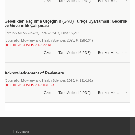
Özet
Tam Metin (
PDF)
Benzer Makaleler
Gebelikten Kaçınma Ölçeğinin (GKÖ) Türkçe Uyarlaması: Geçerlik
ve Güvenirlik Çalışması
Esra KARATAŞ OKYAY,
Esra GÜNEY,
Tuba UÇAR
(Journal of Midwifery and Health Sciences 2023; 6: 128-134)
DOI: 10.5152/JMHS.2023.22040
Özet
Tam Metin (
PDF)
Benzer Makaleler
Acknowledgement of Reviewers
(Journal of Midwifery and Health Sciences 2023; 6: 191-191)
DOI: 10.5152/JMHS.2023.031023
Özet
Tam Metin (
PDF)
Benzer Makaleler
Hakkında