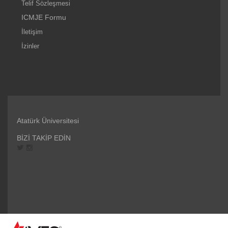
Telif Sözleşmesi
ICMJE Formu
İletişim
İzinler
Atatürk Üniversitesi
BİZİ TAKİP EDİN