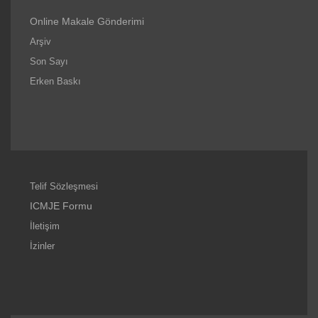
Online Makale Gönderimi
Arşiv
Son Sayı
Erken Baskı
Telif Sözleşmesi
ICMJE Formu
İletişim
İzinler